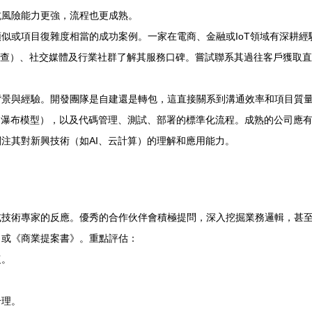
抗風險能力更強，流程也更成熟。
似或項目復雜度相當的成功案例。一家在電商、金融或IoT領域有深耕經
、天眼查）、社交媒體及行業社群了解其服務口碑。嘗試聯系其過往客戶獲取
背景與經驗。開發團隊是自建還是轉包，這直接關系到溝通效率和項目質
m、瀑布模型），以及代碼管理、測試、部署的標準化流程。成熟的公司應
注其對新興技術（如AI、云計算）的理解和應用能力。
或技術專家的反應。優秀的合作伙伴會積極提問，深入挖掘業務邏輯，甚
》或《商業提案書》。重點評估：
復。
合理。