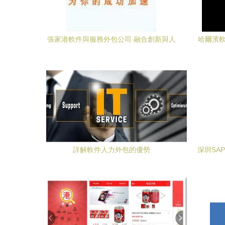
張家港軟件與服務外包公司 融合創新與人
哈爾濱軟
文關懷的卓越職場
詳解軟件人力外包的優勢
深圳SAP
報價