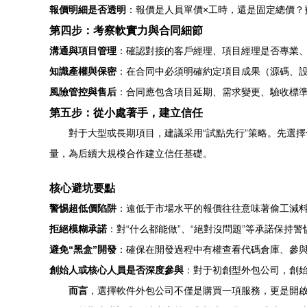
報價明細是否透明
：報價是人員單價×工時，還是固定總價？
第四步：考察軟實力與合同細節
溝通與項目管理
：確認對接的客戶經理、項目經理是否專業、響應及
知識產權與保密
：在合同中必須明確約定項目成果（源碼、設
風險管控與售后
：合同應包含項目延期、需求變更、驗收標
第五步：從小處著手，建立信任
對于大型或長期項目，建議采用“試點先行”策略。先選
量，為后續大規模合作建立信任基礎。
核心避坑要點
警惕超低價陷阱
：遠低于市場水平的報價往往意味著偷工減
拒絕模糊承諾
：對“什么都能做”、“絕對沒問題”等承諾保持
避免“黑盒”開發
：確保在開發過程中有權查看代碼倉庫、參
創始人或核心人員是否深度參與
：對于初創型外包公司，創
而言
，選擇軟件外包公司不僅是購買一項服務，更是開