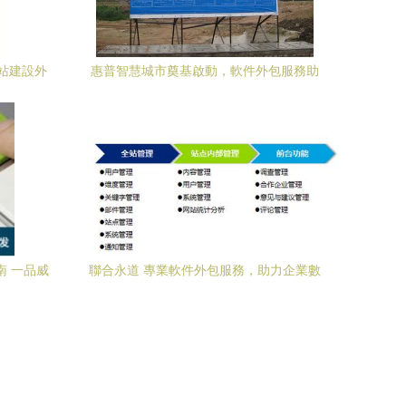
站建設外
惠普智慧城市奠基啟動，軟件外包服務助
力西部新中心城愿景成真
南 一品威
聯合永道 專業軟件外包服務，助力企業數
析
字化轉型