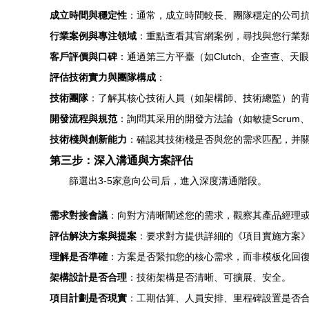
成立時間與穩定性
：通常，成立時間較長、團隊穩定的公司
行業案例與專注領域
：重點查看其官網案例，尋找與您行業類
客戶評價與口碑
：通過第三方平臺（如Clutch、企查查
評估技術實力與團隊構成
：
技術團隊
：了解其核心技術人員（如架構師、技術總監）的
開發流程與規范
：詢問其采用的開發方法論（如敏捷Scru
技術棧與創新能力
：確認其技術棧是否與您的需求匹配，并關
第三步：深入溝通與方案評估
篩選出3-5家意向公司后，進入深度溝通階段。
需求對接會議
：向對方清晰闡述您的需求，觀察其產品經理
評估解決方案與提案
：要求對方提供詳細的《項目實施方案
理解是否準確
：方案是否緊扣您的核心需求，而非模板化回
架構設計是否合理
：技術架構是否清晰、可擴展、安全。
項目計劃是否現實
：工期估算、人員安排、里程碑設置是否