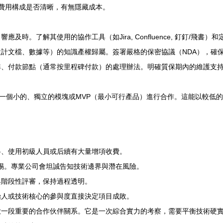
費用構成是否清晰，有無隱藏成本。
時。了解其使用的協作工具（如Jira, Confluence, 釘釘/飛書
計文檔、數據等）的知識產權歸屬。簽署嚴格的保密協議（NDA），確
準、付款節點（通常按里程碑付款）的處理辦法。明確質保期內的維護支
擇一個小的、獨立的模塊或MVP（最小可行產品）進行合作。這能以較低
料、使用初級人員或后續有大量增項收費。
警惕。專業公司會坦誠告知技術邊界與潛在風險。
與階段性評審，保持過程透明。
始人或技術核心的參與度直接決定項目成敗。
啟一段重要的合作伙伴關系。它是一次綜合實力的考察，需要平衡技術硬