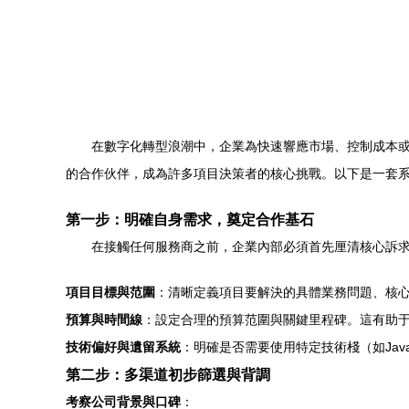
在數字化轉型浪潮中，企業為快速響應市場、控制成本
的合作伙伴，成為許多項目決策者的核心挑戰。以下是一套
第一步：明確自身需求，奠定合作基石
在接觸任何服務商之前，企業內部必須首先厘清核心訴
項目目標與范圍
：清晰定義項目要解決的具體業務問題、核
預算與時間線
：設定合理的預算范圍與關鍵里程碑。這有助
技術偏好與遺留系統
：明確是否需要使用特定技術棧（如Java,
第二步：多渠道初步篩選與背調
考察公司背景與口碑
：