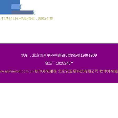
 打造項目外包新價值，驅動企業
數字化轉型
地址：北京市昌平區中東路5號院5號19層1909
電話：1825243**
w.alphawolf.com.cn
軟件外包服務
北京安道易科技有限公司
軟件外包服