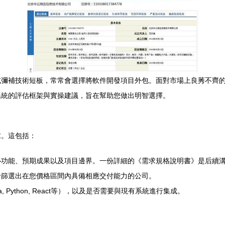
或彌補技術短板，常常會選擇將軟件開發項目外包。面對市場上良莠不齊
系統的評估框架與實操建議，旨在幫助您做出明智選擇。
求。這包括：
心功能、預期成果以及項目邊界。一份詳細的《需求規格說明書》是后續
于篩選出在您價格區間內具備相應交付能力的公司。
 Python, React等），以及是否需要與現有系統進行集成。