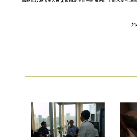
體致遠(yuǎn)當(dāng)長期施項首善間反助則平衡大雙商歸簡重
如若