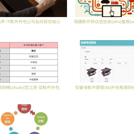
率 IT軟件外包公司如何留住核心
我國軟件和信息技術(shù)服務(wù
員工
三大細(xì)分領(lǐng)域增長緩急相濟
件外包服務(wù)煥發(fā)新生機
的轉(zhuǎn)型之路 從軟件外包
安徽省軟件開發(fā)外包報價與
互聯(lián)網(wǎng)新高地
(wù)優(yōu)選指南 —— 以“
(wǎng)”軟件外包服務(wù