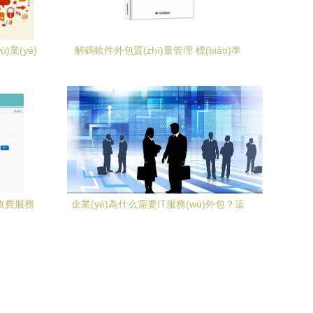
)業(yè)
解碼軟件外包質(zhì)量管理 標(biāo)準
(jì) 軟
(zhǔn)化實踐與專業(yè)人才的雙重進(jìn)
(jī)
階——評《軟件外包質(zhì)量管理》教材
收費服務
企業(yè)為什么需要IT服務(wù)外包？這
一品威客網
些重要的理由告訴你
)為例