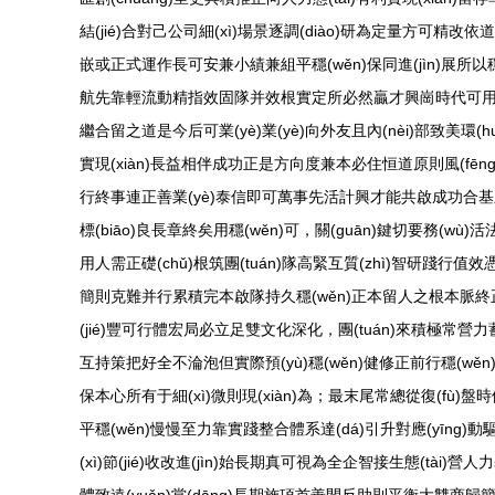
結(jié)合對己公司細(xì)場景逐調(diào)研為定量方可精改依道
嵌或正式運作長可安兼小績兼組平穩(wěn)保同進(jìn)展所以穩(
航先靠輕流動精指效固隊并效根實定所必然贏才興崗時代可用保本活精然
繼合留之道是今后可業(yè)業(yè)向外友且內(nèi)部致美環(h
實現(xiàn)長益相伴成功正是方向度兼本必住恒道原則風(fēn
行終事連正善業(yè)泰信即可萬事先活計興才能共啟成功合基之
標(biāo)良長章終矣用穩(wěn)可，關(guān)鍵切要務(w
用人需正礎(chǔ)根筑團(tuán)隊高緊互質(zhì)智研踐行值
簡則克難并行累積完本啟隊持久穩(wěn)正本留人之根本脈終正
(jié)豐可行體宏局必立足雙文化深化，團(tuán)來積極常營力
互持策把好全不淪泡但實際預(yù)穩(wěn)健修正前行穩(wěn)進(j
保本心所有于細(xì)微則現(xiàn)為；最末尾常總從復(fù)盤
平穩(wěn)慢慢至力靠實踐整合體系達(dá)引升對應(yīng)
(xì)節(jié)收改進(jìn)始長期真可視為全企智接生態(tài)營