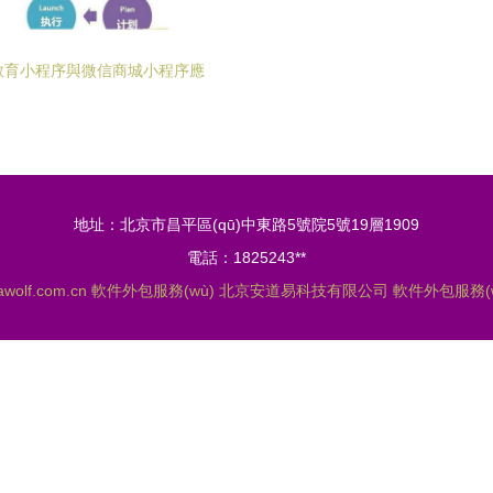
教育小程序與微信商城小程序應
)用開發(fā)費用及軟件外包服務(wù)
詳解
地址：北京市昌平區(qū)中東路5號院5號19層1909
電話：1825243**
awolf.com.cn
軟件外包服務(wù)
北京安道易科技有限公司
軟件外包服務(w