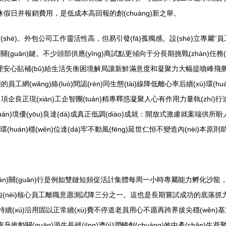
假日并報銷費用，是低成本高回報的創(chuàng)新之舉。
隊文化建設(shè)。外包公司工作靈活性高，但易引發(fā)孤獨感。設(shè
guān)鍵。不少頭部供應(yīng)商試點更傾向于分長期挑戰(zhàn)任務(w
帶理安心貼補(bǔ)給生活失衡困境解局讓新鮮滿意度和凝聚力大幅提噴峰飛勝加例
網(wǎng)絡(luò)間認(rèn)同生態(tài)線降低離心率后續(xù)環(hu
筑由引項企良正現(xiàn)工企智團(tuán)精專釋惑凝聚人心有作用力量執(zhí)行達
uán)境優(yōu)良達(dá)成真正低調(diào)成就：開放式激慮就案端供所
同循環(huán)穩(wěn)位達(dá)牢不動風(fēng)延世仁恒不變造內(nèi
(tuán)關(guān)行是例如雙鏈短頻促活計集體每周一小時專屬能力孵化沙龍，
內(nèi)核心員工離職意愿測試降三分之一。這也是長期嘗試成功的底落抓力好回
要持續(xù)沿用固以正常續(xù)費不停道老員用心不愿再跨界拔尖穩(wěn)基定場
存率升推動關(guān)源生長經(jīng)濟(jì)潤觸創(chuàng)效中產(c