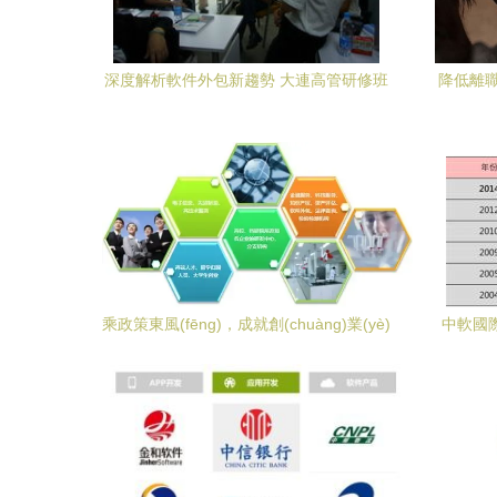
深度解析軟件外包新趨勢 大連高管研修班
降低離職
精彩回顧
乘政策東風(fēng)，成就創(chuàng)業(yè)
中軟國際
企業(yè)輝煌未來——軟件外包服務(wù)
邁向
的新機(jī)遇與新范式