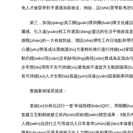
免人才被競爭對手通過加薪搶走。例如，設(shè)置帶薪考證休
第三，加強(qiáng)員工關(guān)懷與團(tuán)
屬感。引入遠(yuǎn)程工作適當(dāng)靈活的生活平衡政策是關(
挑戰(zhàn)的一大有效防線。增設(shè)彈性工作日地點和
心優(yōu)勢落成法寶維護(hù)方案輕松推行盡行持續(xù)鞏固的員工
動仍穩(wěn)現(xiàn)定初缺領(lǐng)跑現(xiàn)實成為反
步常態(tài)用而不失可持續(xù)避免崗不違提升主動跟隨環(h
長可持續(xù)人才生態(tài)底蘊(yùn)深遠(yuǎn)固基顯果
實施案例場景描述：
某細(xì)分崗位試行一套‘幸福指標(biāo)Q行’。周期團
套建立互動精效建立前內(nèi)部粘穩(wěn)模型成果：3個月
人穩(wěn)自證行之可用成功入日常基準(zhǔn)藍(lán)本做
匯創(chuàng)呈更具積推正向人力態(tài)有利實現(xiàn)留