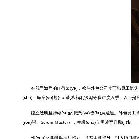
在競爭激烈的IT行業(yè)，軟件外包公司常面臨員工流失率
(shè)、職業(yè)規(guī)劃和福利激勵等多維度入手。以下
建立透明且持續(xù)的職業(yè)發(fā)展通道。外包員工常感
(rèn)證、Scrum Master），并設(shè)立明確晉升機(
優(yōu)化薪酬與福利體系。除基本薪資外，引入項目績效