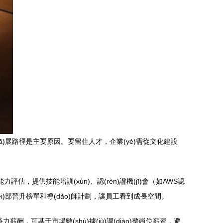
(fā)展路徑是主要原因。要留住人才，企業(yè)需從文化建設
能力評估，提供技能培訓(xùn)、認(rèn)證機(jī)會（如AWS認
過內(nèi)部晉升榜單和導(dǎo)師計劃，讓員工看到成長空間。
可基于市場數(shù)據(jù)調(diào)整崗位薪資，避