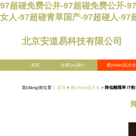
97超碰免费公并-97超碰免费公开-9
女人-97超碰青草国产-97超碰人-9
北京安道易科技有限公司
首頁
企業(yè)簡介
產(chǎn)品大全
當(dāng)前位置：
首頁
>
產(chǎn)品大全
>
降低離職率 IT