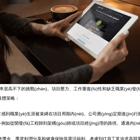
居高不下的挑戰(zhàn)。項目壓力、工作重復(fù)性和缺乏職業(yè)發
是具體策略：
到職業(yè)生涯被束縛在項目周期內(nèi)。公司應(yīng)定期進(jìn)行
jī)制——例如從開發(fā)工程師到架構(gòu)師或項目經(jīng)理的路徑。通
獎金、季度利潤分享和健康保險等靈活福利。考慮到IT員工常追求高競爭力薪酬，